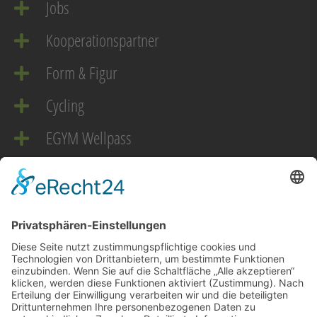
Jobs
Kooperationspartner
Form & Figur
Cycling
EGYM Wellpass
EMS
Downloads
Gesundheit braucht Training