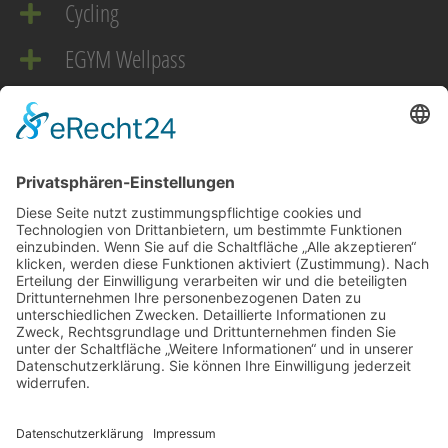
Cycling
EGYM Wellpass
EMS
Downloads
Gesundheit braucht Training
UNSERE APP
Immer auf dem neusten Stand!
FÜR ANDROID